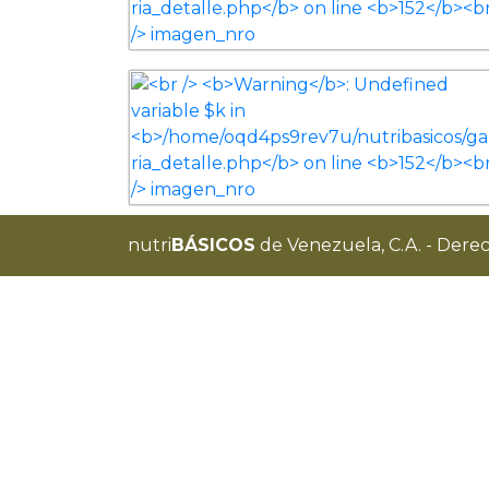
nutri
BÁSICOS
de Venezuela, C.A. - Dere